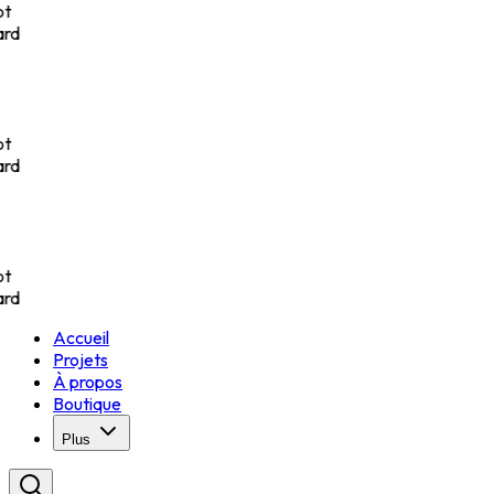
t
rd
t
rd
t
rd
Accueil
Projets
À propos
Boutique
Plus