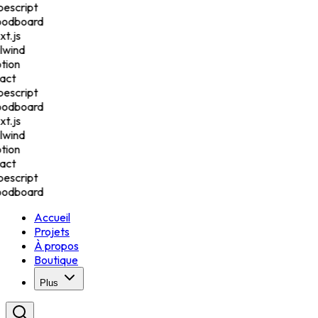
pescript
odboard
t.js
lwind
tion
act
pescript
odboard
t.js
lwind
tion
act
pescript
odboard
Accueil
Projets
À propos
Boutique
Plus