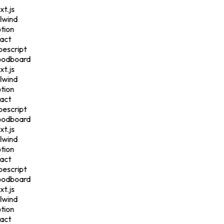
t.js
lwind
tion
act
pescript
odboard
t.js
lwind
tion
act
pescript
odboard
t.js
lwind
tion
act
pescript
odboard
t.js
lwind
tion
act