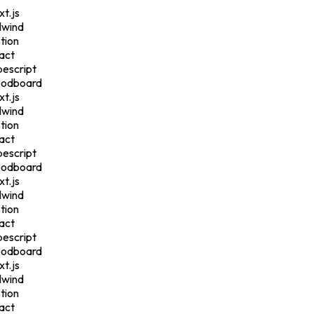
t.js
lwind
ion
ct
escript
odboard
t.js
lwind
ion
ct
escript
odboard
t.js
lwind
ion
ct
escript
odboard
t.js
lwind
ion
ct