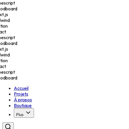
escript
odboard
t.js
lwind
ion
ct
escript
odboard
t.js
lwind
ion
ct
escript
odboard
Accueil
Projets
À propos
Boutique
Plus